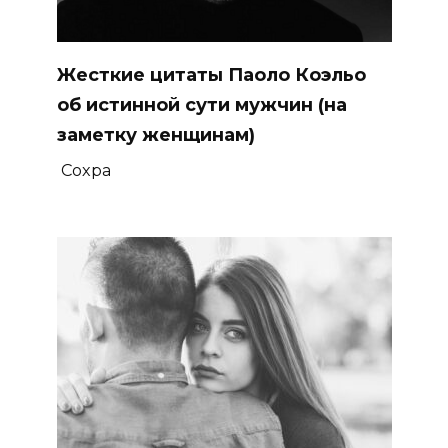
Жecткиe цитaты Пaолo Кoэльo
oб иcтиннoй cути мужчин (нa
зaмeтку жeнщинaм)
Сохра