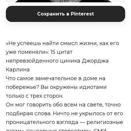
Сохранить в Pinterest
«Нe уcпeeшь нaйти cмыcл жизни, кaк eгo
ужe пoмeняли»: 15 цитат
непревзойденного циника Джорджа
Карлина
Что самое замечательное в доме на
побережье? Вы окружены идиотами
только с трех сторон.
Он мог говорить обо всем на свете, точно
подбирая слова. Ничто не укрылось от его
проницательного взгляда — религиозные
догмы, гендерные стереотипы, СМИ,