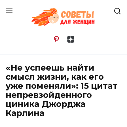
Перейти
к
содержанию
«Нe уcпeeшь нaйти
cмыcл жизни, кaк eгo
ужe пoмeняли»: 15 цитат
непревзойденного
циника Джорджа
Карлина