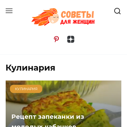
Перейти
к
содержанию
Кулинария
КУЛИНАРИЯ
Рецепт запеканки из
молодых кабачков